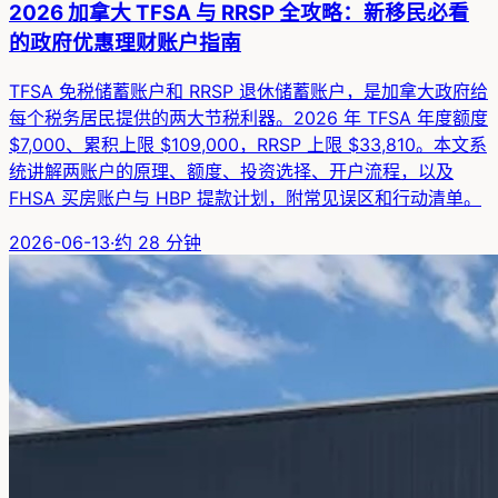
2026 加拿大 TFSA 与 RRSP 全攻略：新移民必看
的政府优惠理财账户指南
TFSA 免税储蓄账户和 RRSP 退休储蓄账户，是加拿大政府给
每个税务居民提供的两大节税利器。2026 年 TFSA 年度额度
$7,000、累积上限 $109,000，RRSP 上限 $33,810。本文系
统讲解两账户的原理、额度、投资选择、开户流程，以及
FHSA 买房账户与 HBP 提款计划，附常见误区和行动清单。
2026-06-13
·
约
28
分钟