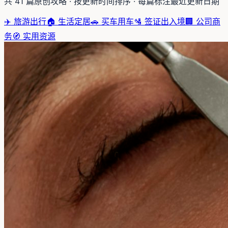
共
41
篇原创攻略 · 按更新时间排序 · 每篇标注最近更新日期
✈️
旅游出行
🏠
生活定居
🚗
买车用车
🛂
签证出入境
🏢
公司商
务
🧭
实用资源