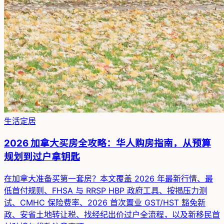
生活定居
2026 加拿大买房全攻略：华人购房指南，从预算
规划到过户拿钥匙
在加拿大准备买第一套房？本文覆盖 2026 年最新行情、最
低首付规则、FHSA 与 RRSP HBP 政府工具、按揭压力测
试、CMHC 保险费率、2026 首次置业 GST/HST 豁免新
政、安省土地转让税、找经纪出价过户全流程，以及新移民首