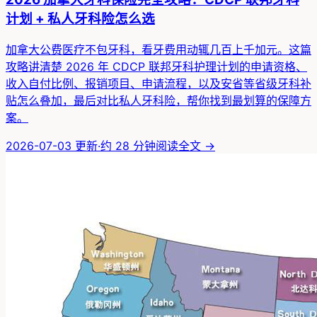
计划 + 私人牙科险怎么选
加拿大公费医疗不包牙科，看牙费用动辄几百上千加元。这篇
攻略讲清楚 2026 年 CDCP 联邦牙科护理计划的申请资格、
收入自付比例、报销项目、申请流程，以及安省等省级牙科补
贴怎么叠加，最后对比私人牙科险，帮你找到最划算的保障方
案。
2026-07-03
更新
·
约
28
分钟
阅读全文 →