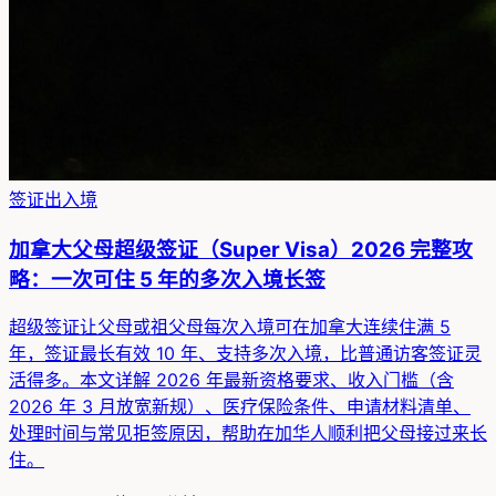
签证出入境
加拿大父母超级签证（Super Visa）2026 完整攻
略：一次可住 5 年的多次入境长签
超级签证让父母或祖父母每次入境可在加拿大连续住满 5
年，签证最长有效 10 年、支持多次入境，比普通访客签证灵
活得多。本文详解 2026 年最新资格要求、收入门槛（含
2026 年 3 月放宽新规）、医疗保险条件、申请材料清单、
处理时间与常见拒签原因，帮助在加华人顺利把父母接过来长
住。