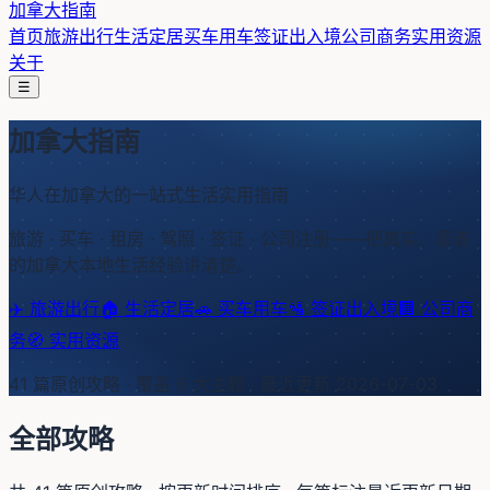
加拿大指南
首页
旅游出行
生活定居
买车用车
签证出入境
公司商务
实用资源
关于
☰
加拿大指南
华人在加拿大的一站式生活实用指南
旅游 · 买车 · 租房 · 驾照 · 签证 · 公司注册——把真实、靠谱
的加拿大本地生活经验讲清楚。
✈️
旅游出行
🏠
生活定居
🚗
买车用车
🛂
签证出入境
🏢
公司商
务
🧭
实用资源
41
篇原创攻略 · 覆盖
6
大主题 · 最近更新
2026-07-03
全部攻略