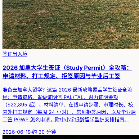
签证出入境
2026 加拿大学生签证（Study Permit）全攻略：
申请材料、打工规定、拒签原因与毕业后工签
准备去加拿大留学？这篇 2026 最新攻略覆盖学生签证全流
程：申请资格、省级证明信 PAL/TAL、财力证明金额
（$22,895 起）、材料清单、在线申请步骤、审理时长、校
内外打工规定（每周 24 小时）、常见拒签原因，以及毕业后
工签 PGWP 怎么申请，附中小学低龄留学监护安排指南。
2026-06-19
·
约
30
分钟