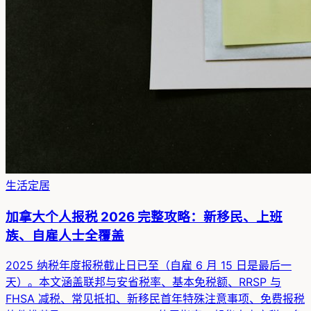
生活定居
加拿大个人报税 2026 完整攻略：新移民、上班
族、自雇人士全覆盖
2025 纳税年度报税截止日已至（自雇 6 月 15 日是最后一
天）。本文涵盖联邦与安省税率、基本免税额、RRSP 与
FHSA 减税、常见抵扣、新移民首年特殊注意事项、免费报税