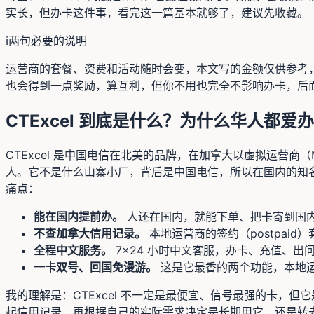
实长，但办卡这件事，看完这一篇基本就够了，建议先收藏。
ℹ️
两句必要的说明
运营商的套餐、资费和活动随时会变，本文写的金额仅供参考，办理
也会得到一点奖励，算互利，但你不用也完全不影响办卡，后
CTExcel 到底是什么？为什么华人都爱办
CTExcel 是中国电信在北美的品牌，在加拿大以虚拟运营
人。它不是什么山寨小厂，背后是中国电信，所以在国内的知
痛点：
能在国内提前办。
人还在国内，就能下单、把卡寄到国
不查加拿大信用记录。
本地运营商的签约（postpai
全程中文服务。
7×24 小时中文客服，办卡、充值、
一卡双号、回国免漫游。
这是它最香的两个功能，本地
我的理解是：CTExcel 不一定是最便宜、信号最强的卡
起信用记录，再根据自己的实际需求决定是长期用它、还是转