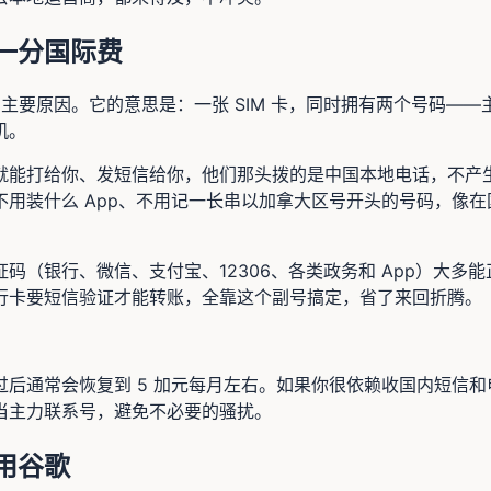
一分国际费
办它的主要原因。它的意思是：一张 SIM 卡，同时拥有两个号码
机。
就能打给你、发短信给你，他们那头拨的是中国本地电话，不产
用装什么 App、不用记一长串以加拿大区号开头的号码，像
码（银行、微信、支付宝、12306、各类政务和 App）大多
行卡要短信验证才能转账，全靠这个副号搞定，省了来回折腾。
后通常会恢复到 5 加元每月左右。如果你很依赖收国内短信
当主力联系号，避免不必要的骚扰。
用谷歌