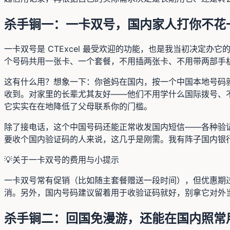
杀手锏一：一卡双号，国内家人打你不花
一卡双号是 CTExcel 最受欢迎的功能，也是我当初决定
个号码共用一张卡、一个套餐，不用插两张卡、不用带两部手
这有什么用？想象一下：你爸妈在国内，按一个中国本地号码
收到。对家里的长辈尤其友好——他们不用学什么国际拨号、不
它实实在在地降低了父母联系你的门槛。
除了接电话，这个中国号码还能正常收发国内短信——各种验证
要收个国内验证码的人来说，这几乎是刚需。我有阵子国内银
💡
关于一卡双号的费用与小提示
一卡双号常有促销（比如随主套餐赠送一段时间），但优惠期过
消。另外，国内号码建议留着用于收验证码就好，别拿它对外
杀手锏二：回国免漫游，还能在国内照常