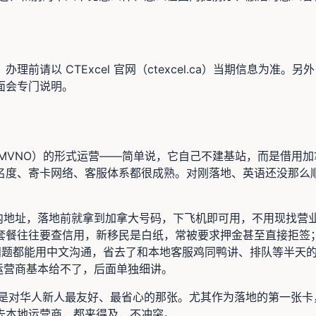
前请以 CTExcel 官网（ctexcel.ca）当期信息为
面会专门说明。
商（MVNO）的形式运营——简单说，它自己不建基站，而是借
名度、寄卡网络、客服体系都很成熟。对刚落地、英语还没那么
内地址，落地前就拿到加拿大号码，下飞机即可用，不用现找营
d）套餐往往要查信用，新移民是白纸，常被要求押金甚至直接拒签；C
出问题都能用中文沟通，省去了和本地客服鸡同鸭讲、排队等半天
运营商基本给不了，后面单独细讲。
，但它是对华人新人最友好、最省心的那张。尤其作为落地的第一张
去本地运营商，都来得及，不冲突。