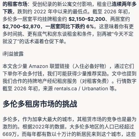
的租客市场
：受创纪录的新公寓交付影响，租金已
连续两年多
下跌
，跌到约 2022 年中以来的最低点。截至 2026 年初，
多伦多一居室平均挂牌租金约
$2,150–$2,200
、两居室约
$2,700–$2,870
，
一居室同比下跌约 6%
。这意味着你有更
多时间挑、更有底气和房东谈租金和条件，别再被“今天不定
就没了”的话术逼着仓促下单。
ℹ️
利益披露
本文含少量 Amazon 联盟链接（入住必备好物），通过它们
下单你不会多付钱，我们可能获得少量推荐奖励。文中也提到
我们合作的持牌地产经纪租房服务（对租客免费）。行情数字
截至 2026 年初，来源 rentals.ca / Urbanation 等。
多伦多租房市场的挑战
多伦多，作为加拿大最大的城市，其租赁市场的竞争也是最为
激烈的。根据2022年的数据，大多伦多地区的人口已经超过
669万，而每年都有数以十万计的新居民来到这个城市，这些