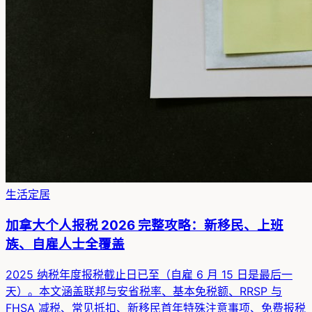
生活定居
加拿大个人报税 2026 完整攻略：新移民、上班
族、自雇人士全覆盖
2025 纳税年度报税截止日已至（自雇 6 月 15 日是最后一
天）。本文涵盖联邦与安省税率、基本免税额、RRSP 与
FHSA 减税、常见抵扣、新移民首年特殊注意事项、免费报税