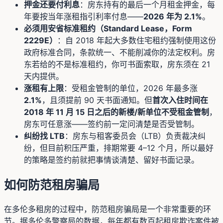
押金还要付利息
：房东持有的最后一个月租金押金，每
年要按当年涨租指引利率付息——
2026 年为 2.1%
。
必须用安省标准租约（Standard Lease，Form
2229E）
：自 2018 年起大多数住宅租约强制使用这份
政府标准合同，条款统一、不能削减你的法定权利。房
东若给的不是标准租约，你可书面索取，房东须在 21
天内提供。
涨租有上限
：受租金管制的单位，2026 年最多涨
2.1%
，且须提前 90 天书面通知。但
首次入住时间在
2018 年 11 月 15 日之后的新楼/新单位不受租金管制
，
房东可任意涨——签约前一定问清楚是否受管制。
纠纷找 LTB
：房东与租客委员会（LTB）负责裁决纠
纷，但目前积压严重，排期常要 4–12 个月，所以最好
的策略是签约前就把事情谈清楚、留好书面记录。
如何防范租房骗局
在多伦多租房的过程中，防范租房骗局是一个非常重要的环
节。据多伦多警察局的数据，每年都有数百起租房欺诈案件被