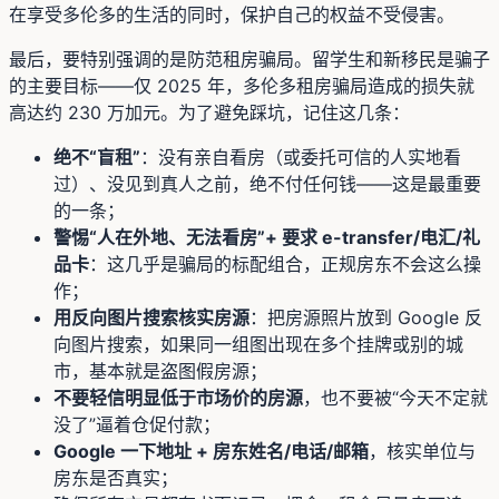
在享受多伦多的生活的同时，保护自己的权益不受侵害。
最后，要特别强调的是防范租房骗局。留学生和新移民是骗子
的主要目标——仅 2025 年，多伦多租房骗局造成的损失就
高达约 230 万加元。为了避免踩坑，记住这几条：
绝不“盲租”
：没有亲自看房（或委托可信的人实地看
过）、没见到真人之前，绝不付任何钱——这是最重要
的一条；
警惕“人在外地、无法看房”+ 要求 e-transfer/电汇/礼
品卡
：这几乎是骗局的标配组合，正规房东不会这么操
作；
用反向图片搜索核实房源
：把房源照片放到 Google 反
向图片搜索，如果同一组图出现在多个挂牌或别的城
市，基本就是盗图假房源；
不要轻信明显低于市场价的房源
，也不要被“今天不定就
没了”逼着仓促付款；
Google 一下地址 + 房东姓名/电话/邮箱
，核实单位与
房东是否真实；