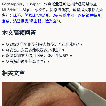
PadMapper、Zumper；公寓楼盘还可让持牌经纪帮你查
MLS/HouseSigma 成交价。刚搬进新家，这些是大家都会先
备的：
床垫
、
简易床架/家具
、
Wi-Fi 路由器
、
厨房锅具餐具
套装
、
清洁用品/吸尘器
、
遮光窗帘
。
本文高频问答
Q.
2026 年多伦多租金大概多少？还在涨吗？
▾
Q.
安省房东最多能收我多少押金？
▾
Q.
没有加拿大信用记录，能租到房吗？
▾
Q.
房东必须用什么合同？
▾
相关文章