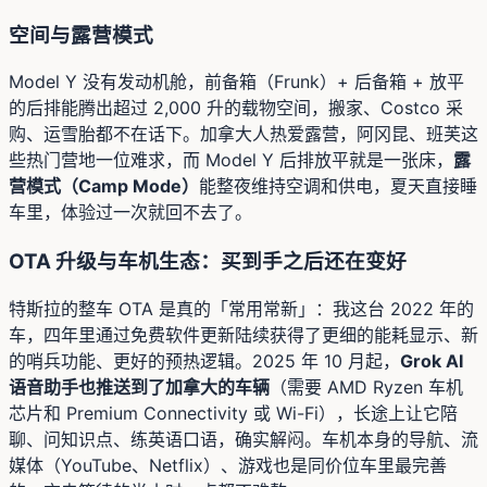
空间与露营模式
Model Y 没有发动机舱，前备箱（Frunk）+ 后备箱 + 放平
的后排能腾出超过 2,000 升的载物空间，搬家、Costco 采
购、运雪胎都不在话下。加拿大人热爱露营，阿冈昆、班芙这
些热门营地一位难求，而 Model Y 后排放平就是一张床，
露
营模式（Camp Mode）
能整夜维持空调和供电，夏天直接睡
车里，体验过一次就回不去了。
OTA 升级与车机生态：买到手之后还在变好
特斯拉的整车 OTA 是真的「常用常新」：我这台 2022 年的
车，四年里通过免费软件更新陆续获得了更细的能耗显示、新
的哨兵功能、更好的预热逻辑。2025 年 10 月起，
Grok AI
语音助手也推送到了加拿大的车辆
（需要 AMD Ryzen 车机
芯片和 Premium Connectivity 或 Wi-Fi），长途上让它陪
聊、问知识点、练英语口语，确实解闷。车机本身的导航、流
媒体（YouTube、Netflix）、游戏也是同价位车里最完善