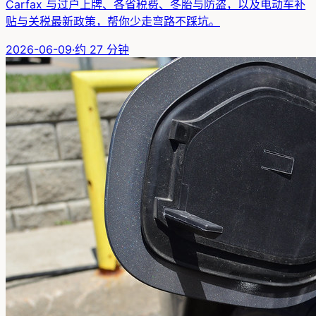
Carfax 与过户上牌、各省税费、冬胎与防盗，以及电动车补
贴与关税最新政策，帮你少走弯路不踩坑。
2026-06-09
·
约
27
分钟