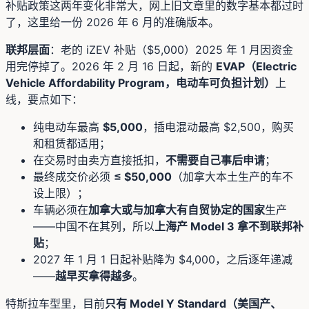
补贴政策这两年变化非常大，网上旧文章里的数字基本都过时
了，这里给一份 2026 年 6 月的准确版本。
联邦层面
：老的 iZEV 补贴（$5,000）2025 年 1 月因资金
用完停掉了。2026 年 2 月 16 日起，新的
EVAP（Electric
Vehicle Affordability Program，电动车可负担计划）
上
线，要点如下：
纯电动车最高
$5,000
，插电混动最高 $2,500，购买
和租赁都适用；
在交易时由卖方直接抵扣，
不需要自己事后申请
；
最终成交价必须
≤ $50,000
（加拿大本土生产的车不
设上限）；
车辆必须在
加拿大或与加拿大有自贸协定的国家
生产
——中国不在其列，所以
上海产 Model 3 拿不到联邦补
贴
；
2027 年 1 月 1 日起补贴降为 $4,000，之后逐年递减
——
越早买拿得越多
。
特斯拉车型里，目前
只有 Model Y Standard（美国产、