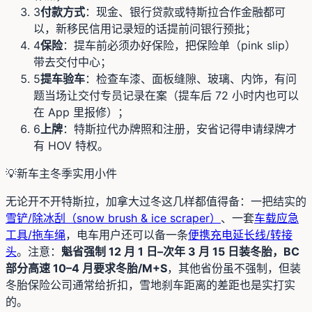
3
付款方式
：现金、银行贷款或特斯拉合作金融都可
以，新移民信用记录短的话提前问银行预批；
4
保险
：提车前必须办好保险，把保险单（pink slip）
带去交付中心；
5
提车验车
：检查车漆、面板缝隙、玻璃、内饰，有问
题当场让交付专员记录在案（提车后 72 小时内也可以
在 App 里报修）；
6
上牌
：特斯拉代办牌照和注册，安省记得申请绿牌才
有 HOV 特权。
💡
新车主冬季实用小件
无论开不开特斯拉，加拿大过冬这几样都值得备：一把结实的
雪铲/除冰刮（snow brush & ice scraper）
、一套
车载应急
工具/拖车绳
，电车用户还可以备一条
便携充电延长线/转接
头
。注意：
魁省强制 12 月 1 日–次年 3 月 15 日装冬胎，BC
部分高速 10–4 月要求冬胎/M+S
，其他省份虽不强制，但装
冬胎保险公司通常给折扣，雪地刹车距离的差距也是实打实
的。