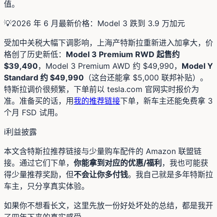
值。
💡
2026 年 6 月最新价格：Model 3 跌到 3.9 万加元
受加中关税大幅下调影响，上海产特斯拉重新进入加拿大，价
格创了历史新低：
Model 3 Premium RWD 起售约
$39,490
，Model 3 Premium AWD 约 $49,990，
Model Y
Standard 约 $49,990
（这台还能拿 $5,000 联邦补贴）。
特斯拉调价很频繁，下单前以 tesla.com 官网实时报价为
准。准备买的话，用
我的推荐链接
下单，新车主还能免费拿 3
个月 FSD 试用。
ℹ️
利益披露
本文含特斯拉推荐链接与少量购车配件的 Amazon 联盟链
接。通过它们下单，
你能拿到对应的优惠/福利
，我也可能获
得少量推荐奖励，但
不会让你多付钱
。我自己就是多年特斯拉
车主，只分享真实体验。
如果你不想看长文，这里先放一份好处坏处的总结，都是我开
了四年下来的真实感受。