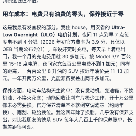
判断这钱值不值。
用车成本：电费只有油费的零头，保养接近于零
这是我最有发言权的部分。我住 house，用安省的
Ultra-
Low Overnight（ULO）电价计划
，夜间 11 点到早 7 点每
度电不到 4 分钱（2026 年初官方费率为 3.9 分，具体以
OEB 当期公布为准）。车设好定时充电，每天早上满电出
门，我一个月的充电费用就 30 多加元。按 Model 3/Y 百公
里 15–18 度电算，夜间家充每百公里电费
不到 1 加元
；同样
的距离，一台百公里 8 升油的 SUV 按近年油价要 11–13 加
元。一年开两万公里，光能源费就差出两千多加元。
保养方面，电动车结构天生简单：没有发动机、变速箱，不换
机油、不换火花塞；动能回收让刹车片极少工作，开十万公里
都未必需要换。官方保养清单基本就剩空调滤芯（约两年一
换）、雨刮、轮胎换位。我这四年除了换胎，几乎没有保养支
出，对比我朋友的德系 SUV 每年大几百上千的保养账单，长
期差距很可观。