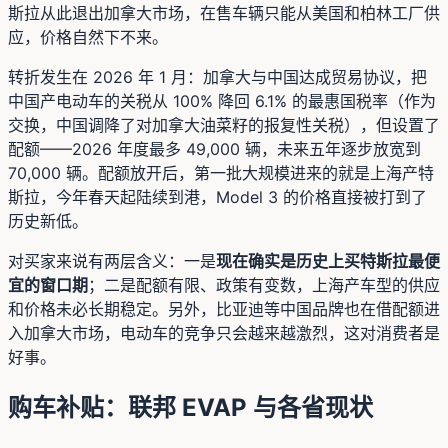
斯拉从此退出加拿大市场，在售车辆只能从美国和柏林工厂供
应，价格自然下不来。
转折发生在 2026 年 1 月：加拿大与中国达成贸易协议，把
中国产电动车的关税从 100% 降回 6.1% 的最惠国税率（作为
交换，中国调降了对加拿大油菜籽的报复性关税），但设置了
配额——2026 年度最多 49,000 辆，未来五年逐步放宽到
70,000 辆。配额放开后，第一批大规模进来的就是上海产特
斯拉，今年春天起陆续到港，Model 3 的价格直接被打到了
历史新低。
对买家来说有两层含义：一是
现在确实是历史上买特斯拉最便
宜的窗口期
；二是配额有限、政策有变数，上海产车型的供应
和价格未必长期稳定。另外，比亚迪等中国品牌也在借配额进
入加拿大市场，电动车的竞争只会越来越激烈，这对消费者是
好事。
购车补贴：联邦 EVAP 与各省现状