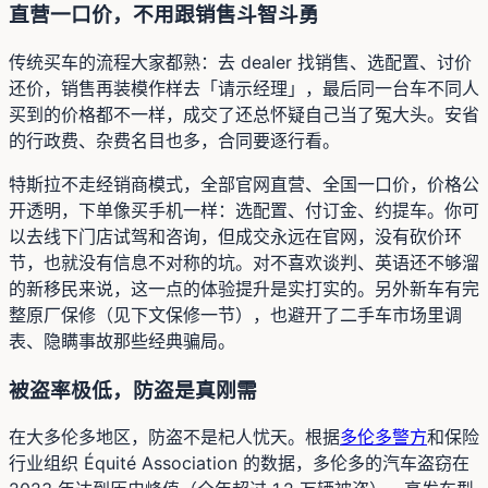
直营一口价，不用跟销售斗智斗勇
传统买车的流程大家都熟：去 dealer 找销售、选配置、讨价
还价，销售再装模作样去「请示经理」，最后同一台车不同人
买到的价格都不一样，成交了还总怀疑自己当了冤大头。安省
的行政费、杂费名目也多，合同要逐行看。
特斯拉不走经销商模式，全部官网直营、全国一口价，价格公
开透明，下单像买手机一样：选配置、付订金、约提车。你可
以去线下门店试驾和咨询，但成交永远在官网，没有砍价环
节，也就没有信息不对称的坑。对不喜欢谈判、英语还不够溜
的新移民来说，这一点的体验提升是实打实的。另外新车有完
整原厂保修（见下文保修一节），也避开了二手车市场里调
表、隐瞒事故那些经典骗局。
被盗率极低，防盗是真刚需
在大多伦多地区，防盗不是杞人忧天。根据
多伦多警方
和保险
行业组织 Équité Association 的数据，多伦多的汽车盗窃在