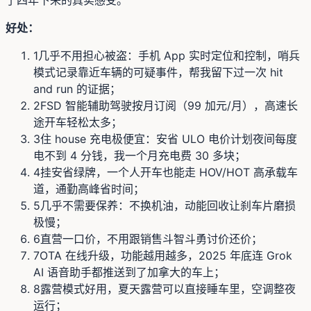
好处：
1
几乎不用担心被盗：手机 App 实时定位和控制，哨兵
模式记录靠近车辆的可疑事件，帮我留下过一次 hit
and run 的证据；
2
FSD 智能辅助驾驶按月订阅（99 加元/月），高速长
途开车轻松太多；
3
住 house 充电极便宜：安省 ULO 电价计划夜间每度
电不到 4 分钱，我一个月充电费 30 多块；
4
挂安省绿牌，一个人开车也能走 HOV/HOT 高承载车
道，通勤高峰省时间；
5
几乎不需要保养：不换机油，动能回收让刹车片磨损
极慢；
6
直营一口价，不用跟销售斗智斗勇讨价还价；
7
OTA 在线升级，功能越用越多，2025 年底连 Grok
AI 语音助手都推送到了加拿大的车上；
8
露营模式好用，夏天露营可以直接睡车里，空调整夜
运行；