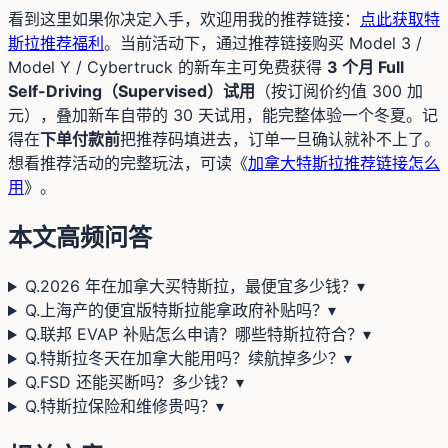
看到这里如果你决定入手，欢迎用我的推荐链接：
点此获取特
斯拉推荐福利
。当前活动下，通过推荐链接购买 Model 3 /
Model Y / Cybertruck 的新车主可免费获得
3 个月 Full
Self-Driving（Supervised）试用
（按订阅价约值 300 加
元），叠加新车自带的 30 天试用，能完整体验一个冬夏。记
得在
下单付款前
把推荐码填进去，订单一旦确认就补不上了。
想看推荐活动的完整玩法，可读《
加拿大特斯拉推荐链接怎么
用
》。
本文高频问答
Q.
2026 年在加拿大买特斯拉，最便宜多少钱？
▾
Q.
上海产的便宜版特斯拉能拿政府补贴吗？
▾
Q.
联邦 EVAP 补贴怎么申请？哪些特斯拉符合？
▾
Q.
特斯拉冬天在加拿大能用吗？续航掉多少？
▾
Q.
FSD 还能买断吗？多少钱？
▾
Q.
特斯拉保险和维修贵吗？
▾