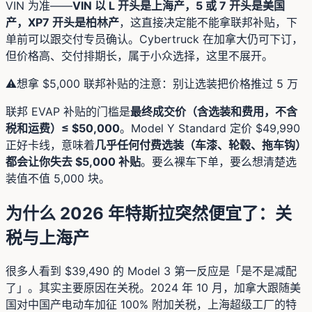
VIN 为准——
VIN 以 L 开头是上海产，5 或 7 开头是美国
产，XP7 开头是柏林产
，这直接决定能不能拿联邦补贴，下
单前可以跟交付专员确认。Cybertruck 在加拿大仍可下订，
但价格高、交付排期长，属于小众选择，这里不展开。
⚠️
想拿 $5,000 联邦补贴的注意：别让选装把价格推过 5 万
联邦 EVAP 补贴的门槛是
最终成交价（含选装和费用，不含
税和运费）≤ $50,000
。Model Y Standard 定价 $49,990
正好卡线，意味着
几乎任何付费选装（车漆、轮毂、拖车钩）
都会让你失去 $5,000 补贴
。要么裸车下单，要么想清楚选
装值不值 5,000 块。
为什么 2026 年特斯拉突然便宜了：关
税与上海产
很多人看到 $39,490 的 Model 3 第一反应是「是不是减配
了」。其实主要原因在关税。2024 年 10 月，加拿大跟随美
国对中国产电动车加征 100% 附加关税，上海超级工厂的特