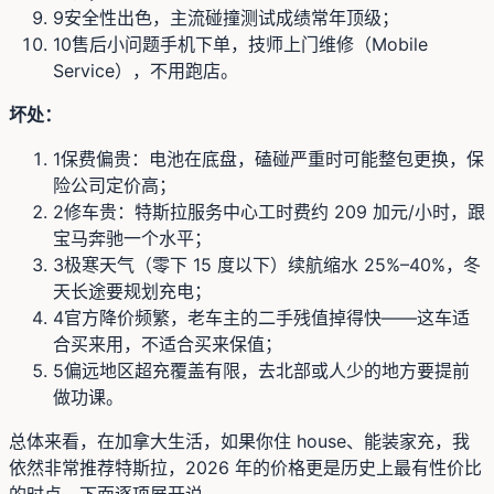
9
安全性出色，主流碰撞测试成绩常年顶级；
10
售后小问题手机下单，技师上门维修（Mobile
Service），不用跑店。
坏处：
1
保费偏贵：电池在底盘，磕碰严重时可能整包更换，保
险公司定价高；
2
修车贵：特斯拉服务中心工时费约 209 加元/小时，跟
宝马奔驰一个水平；
3
极寒天气（零下 15 度以下）续航缩水 25%–40%，冬
天长途要规划充电；
4
官方降价频繁，老车主的二手残值掉得快——这车适
合买来用，不适合买来保值；
5
偏远地区超充覆盖有限，去北部或人少的地方要提前
做功课。
总体来看，在加拿大生活，如果你住 house、能装家充，我
依然非常推荐特斯拉，2026 年的价格更是历史上最有性价比
的时点。下面逐项展开说。