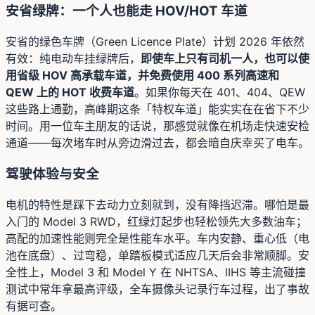
安省绿牌：一个人也能走 HOV/HOT 车道
安省的绿色车牌（Green Licence Plate）计划 2026 年依然
有效：纯电动车挂绿牌后，
即使车上只有司机一人，也可以使
用省级 HOV 高承载车道，并免费使用 400 系列高速和
QEW 上的 HOT 收费车道
。如果你每天在 401、404、QEW
这些路上通勤，高峰期这条「特权车道」能实实在在省下不少
时间。用一位车主朋友的话说，那感觉就像在机场走快速安检
通道——每次堵车时从旁边滑过去，都会暗自庆幸买了电车。
驾驶体验与安全
电机的特性是踩下去动力立刻就到，没有降挡迟滞。哪怕是最
入门的 Model 3 RWD，红绿灯起步也轻松领先大多数油车；
高配的加速性能则完全是性能车水平。车内安静、重心低（电
池在底盘）、过弯稳，单踏板模式适应几天后会非常顺脚。安
全性上，Model 3 和 Model Y 在 NHTSA、IIHS 等主流碰撞
测试中常年拿最高评级，全车摄像头记录行车过程，出了事故
有据可查。