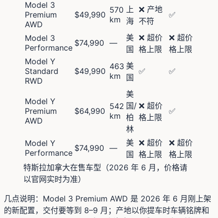
Model 3
上
❌ 产地
570
Premium
$49,990
✅
km
海
不符
AWD
美
❌ 超价
❌ 超价
Model 3
$74,990
—
Performance
国
格上限
格上限
Model Y
美
463
Standard
$49,990
✅
✅
km
国
RWD
美
Model Y
国/
❌ 超价
542
Premium
$64,990
✅
km
柏
格上限
AWD
林
美
❌ 超价
❌ 超价
Model Y
$74,990
—
Performance
国
格上限
格上限
特斯拉加拿大在售车型（2026 年 6 月，价格请
以官网实时为准）
几点说明：Model 3 Premium AWD 是 2026 年 6 月刚上架
的新配置，交付要等到 8–9 月；产地以你提车时车辆铭牌和