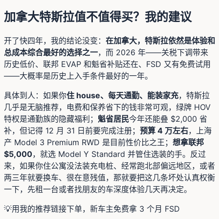
加拿大特斯拉值不值得买？我的建议
开了快四年，我的结论没变：
在加拿大，特斯拉依然是体验和
总成本综合最好的选择之一
，而 2026 年——关税下调带来
历史低价、联邦 EVAP 和魁省补贴还在、FSD 又有免费试用
——大概率是历史上入手条件最好的一年。
具体到人：如果你
住 house、每天通勤、能装家充
，特斯拉
几乎是无脑推荐，电费和保养省下的钱非常可观，绿牌 HOV
特权是通勤族的隐藏福利；
魁省居民
今年还能叠 $2,000 省
补，但记得 12 月 31 日前要完成注册；
预算 4 万左右
，上海
产 Model 3 Premium RWD 是目前性价比之王；
想拿联邦
$5,000
，就选 Model Y Standard 并管住选装的手。反过
来，如果你住公寓没法装充电桩、经常跑北部偏远地区，或者
两三年就要换车、很在意残值，那就要把这几条坏处认真权衡
一下，先租一台或者找朋友的车深度体验几天再决定。
💡
用我的推荐链接下单，新车主免费拿 3 个月 FSD