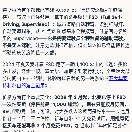
特斯拉所有车都标配基础 Autopilot（自适应巡航+车道保
持），高速上已经够用。真正的杀手锏是
FSD（Full Self-
Driving, Supervised）
：城市道路自动转弯、识别红绿灯、
自动变道超车，从 A 点到 B 点基本全程接管。注意官方名称
里的 Supervised——
它是需要驾驶员全程监督的辅助驾驶，
不是无人驾驶
，注意力监测很严格，但实际体验已经能把长途
驾驶的疲劳度降低一大截。
2024 年夏天我开着 FSD 跑了一趟 1,400 公里的长途：多伦
多出发，经金士顿、渥太华、加蒂诺到蒙特利尔，全程绝大部
分时间由 FSD 驾驶，体验可以看我的另一篇游记《
渥太华蒙
特利尔自驾游全记录
》。
价格方面有个重要变化：
2026 年 2 月起，北美已停止 FSD
一次性买断（停售前是 11,000 加元），现在只能按月订阅，
99 加元/月
，随时可退。对大多数人这反而是好事——长途月
份订一个月，平时停掉。新车自带 30 天免费试用，
用推荐链
接买车还能再拿 3 个月免费 FSD
，加起来小半年时间足够你