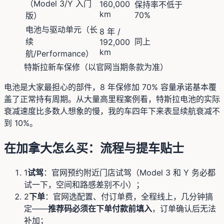
（Model 3/Y 入门
160,000
保持率不低于
km
70%
版）
电池与驱动单元（长
8 年 /
续
同上
192,000
km
航/Performance）
特斯拉新车保修（以官网当期条款为准）
电池是大家最担心的部件，8 年保修加 70% 容量承诺基本覆
盖了正常持有周期。从大量高里程案例看，特斯拉电池的实际
衰减速度比多数人想象的慢，我的车四年下来表显续航衰减不
到 10%。
在加拿大怎么买：流程与提车贴士
1
试驾
：官网预约附近门店试驾（Model 3 和 Y 务必都
试一下，空间和路感差别不小）；
2
下单
：官网选配置、付订单费，全程线上，几分钟搞
定——
推荐码必须在下单付款前填入
，订单确认后无法
补加；