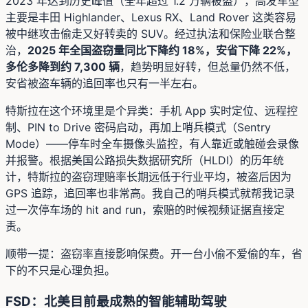
2023 年达到历史峰值（全年超过 1.2 万辆被盗），高发车型
主要是丰田 Highlander、Lexus RX、Land Rover 这类容易
被中继攻击偷走又好转卖的 SUV。经过执法和保险业联合整
治，
2025 年全国盗窃量同比下降约 18%，安省下降 22%，
多伦多降到约 7,300 辆
，趋势明显好转，但总量仍然不低，
安省被盗车辆的追回率也只有一半左右。
特斯拉在这个环境里是个异类：手机 App 实时定位、远程控
制、PIN to Drive 密码启动，再加上哨兵模式（Sentry
Mode）——停车时全车摄像头监控，有人靠近或触碰会录像
并报警。根据美国公路损失数据研究所（HLDI）的历年统
计，特斯拉的盗窃理赔率长期远低于行业平均，被盗后因为
GPS 追踪，追回率也非常高。我自己的哨兵模式就帮我记录
过一次停车场的 hit and run，索赔的时候视频证据直接定
责。
顺带一提：盗窃率直接影响保费。开一台小偷不爱偷的车，省
下的不只是心理负担。
FSD：北美目前最成熟的智能辅助驾驶