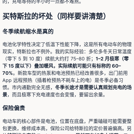
的，充电等待的半小时一点都不难熬。
买特斯拉的坏处（同样要讲清楚）
冬季续航缩水是真的
电池化学特性决定了低温下性能下降，这是所有电动车的物理
现实，特斯拉也不例外。我的实际经验：多伦多冬天日常温度
（零下 5 到 10 度）续航大约打 75–80 折；
1–2 月极寒（零
下 15 度以下）叠加暖风，实际续航可能只有标称的 60–
70%
。新款车型的热泵和电池预热已经改善很多，出门前用
App 远程预热（插着枪预热不耗车上的电）是冬季必备习
惯。市内通勤完全无感，
冬季长途才是需要认真规划充电的场
景
，而且极寒下充电速度也会变慢，要留出余量。
保险偏贵
电动车的核心部件是电池，位置在底盘，严重磕碰可能需要整
包更换，维修成本高，保险公司给特斯拉的定价普遍偏高。另