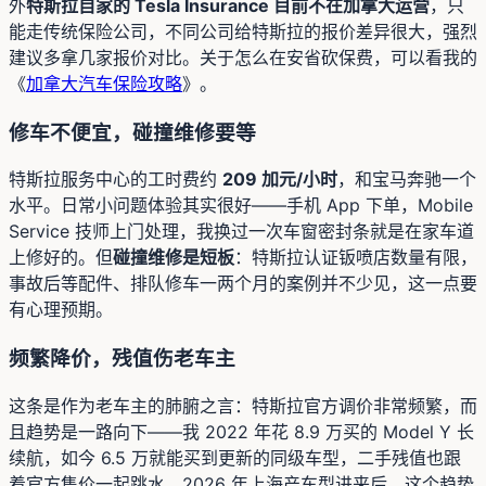
外
特斯拉自家的 Tesla Insurance 目前不在加拿大运营
，只
能走传统保险公司，不同公司给特斯拉的报价差异很大，强烈
建议多拿几家报价对比。关于怎么在安省砍保费，可以看我的
《
加拿大汽车保险攻略
》。
修车不便宜，碰撞维修要等
特斯拉服务中心的工时费约
209 加元/小时
，和宝马奔驰一个
水平。日常小问题体验其实很好——手机 App 下单，Mobile
Service 技师上门处理，我换过一次车窗密封条就是在家车道
上修好的。但
碰撞维修是短板
：特斯拉认证钣喷店数量有限，
事故后等配件、排队修车一两个月的案例并不少见，这一点要
有心理预期。
频繁降价，残值伤老车主
这条是作为老车主的肺腑之言：特斯拉官方调价非常频繁，而
且趋势是一路向下——我 2022 年花 8.9 万买的 Model Y 长
续航，如今 6.5 万就能买到更新的同级车型，二手残值也跟
着官方售价一起跳水。2026 年上海产车型进来后，这个趋势