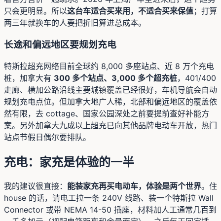
只会更明显。所以
这台车适合买来用，不适合买来保值
；打算
两三年就换车的人要把折旧算进总成本。
长途和偏远地区要规划充电
特斯拉超充网络目前全球约 8,000 多座站点、近 8 万个充电
桩，加拿大有
300 多个站点、3,000 多个超充桩
，401/400
走廊、横加公路沿线主要城镇覆盖已经很好，车机导航会自动
规划充电点位。但加拿大地广人稀，北部和偏远地区的覆盖依
然有限，去 cottage、国家公园深处之前要提前查好补能方
案。另外加拿大九成以上超充已向其他品牌电动车开放，热门
站点节假日偶尔要排队。
充电：家充是体验的一半
我的建议很直接：
能装家充再买电动车，体验是两个世界
。住
house 的话，请电工拉一条 240V 线路、装一个特斯拉 Wall
Connector 或带 NEMA 14-50 插座，材料加人工通常几百到