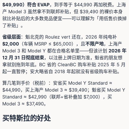
$49,990）符合 EVAP
，到手等于 $44,990 再加税费。上海
产 Model 3 虽然拿不到联邦补贴，但 $39,490 的裸价本身
就比补贴后的大多数竞品便宜——可以理解为「用低售价换掉
了补贴」。
省级层面
：魁北克的 Roulez vert 还在，2026 年纯电补
$2,000
（车辆 MSRP ≤ $65,000），且
不限产地
，上海产
Model 3 和 Model Y 都在合格名单里——但该计划
2026 年
12 月 31 日彻底结束
，以注册上牌日期为准，魁省的朋友想
拿就别拖到年底。BC 省的 CleanBC 购车补贴 2025 年 5 月
起一直暂停；安大略省自 2018 年起就没有省级购车补贴。
算几笔到手价（税前）：安省买 Model Y Standard ≈
$44,990，买上海产 Model 3 ≈ $39,490；魁省买 Model Y
Standard ≈ $42,990（联邦+省补叠加 $7,000），买
Model 3 ≈ $37,490。
买特斯拉的好处