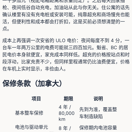
一千多加元（视配电箱距离和余量而定）。之后每天回家插
枪、夜间低谷自动充电，加油站从此与你无关。住公寓的话先
确认楼里有没有充电桩或安装可能，纯靠超充和商场慢充也能
活，但便利性和成本都会打折扣，这是买前必须想清楚的一
点。
成本上再强调一次安省的 ULO 电价：夜间每度不到 4 分，一
台车一年两万公里的电费可能就三四百加元。魁省、BC 的居
民电价本身就便宜，家充成本同样低。超充的价格按站点和时
段浮动，比家充贵不少，但同样里程通常仍比油费便宜，价格
在车机上实时显示，丰俭由人。
保修条款（加拿大）
项目
期限
说明
4 年 /
先到为准，覆盖整
基本整车保修
80,000
车制造缺陷
km
电池与驱动单元
保修期内电池容量
8 年 /