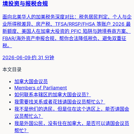
境投资与报税合规
面向北美华人的加美税务深度对比：税务居民判定、个人与企
业所得税差异、房产税、TFSA/RRSP/FHSA 等账户 2026 最
新额度、美国人在加拿大投资的 PFIC 陷阱与跨境券商方案、
FBAR/海外资产申报合规，帮你合法降低税负、避免双重征
税。
2026-06-09
·
约
31
分钟
本文目录
加拿大国会议员
Members of Parliament
如何联系本辖区的加拿大国会议员？
我需要找关系或者花钱请国会议员帮忙么？
我不是他们的选民，但是住在这个选区上，能否请国会
议员帮忙么？
我是外国公民，没有住在加拿大，是否可以请国会议员
帮忙？