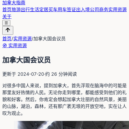
加拿大指南
首页
旅游出行
生活定居
买车用车
签证出入境
公司商务
实用资源
关于
☰
首页
/
实用资源
/
加拿大国会议员
🧭
实用资源
加拿大国会议员
更新于
2024-07-20
·
约
26
分钟阅读
对很多中国人来说，提到加拿大，首先浮现在脑海中的可能是
那里友好热情的人民。无论你走到哪里，都能感受到他们的礼
貌和好客。然后，你肯定会想起加拿大壮丽的自然风景，美丽
的山脉，湖泊，森林，还有那广袤无垠的开放空地，实在让人
叹为观止。