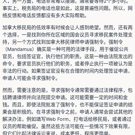
人，另一方面，电话非常难以接通，通常要等待2个多小时。
事实上，税务局的电话也是如此，这是普遍性问题。所以，网
络反馈和电话反馈都没有多大实际帮助。
加拿大移民局的低效率有时候会让人感到绝望。然而，还有两
个选择，一是找到你所在区域的国会议员寻求移民案件处理支
持，另一个方式找到加拿大移民律师申请强制令。强制令
（Mandamus）确实是一种可用的法律手段，用于催促公共
官员，包括签证官，执行他们的职责。这是一种由法院发出的
命令，要求官员执行他们的职务，或者停止执行一项被认为是
非法的行动。如果签证官没有在合理的时间内处理签证申请，
申请人可能会寻求强制令。
然而，需要注意的是，寻求强制令通常需要通过法律程序，包
括聘请律师并向法院提交申请。这可能需要一定的时间和金
钱。而且，即使法院批准了强制令，也不能保证签证申请的结
果会是积极的。在寻求强制令之前，申请人通常会尝试其他的
解决办法，例如填写Web Form、打电话给移民局，或者通过
议员的帮助催促。虽然这些方法可能在一些情况下效果有限，
但它们比起法律诉讼来说，成本更低，程序更简单。