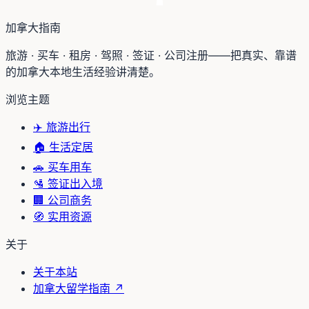
加拿大指南
旅游 · 买车 · 租房 · 驾照 · 签证 · 公司注册——把真实、靠谱
的加拿大本地生活经验讲清楚。
浏览主题
✈️
旅游出行
🏠
生活定居
🚗
买车用车
🛂
签证出入境
🏢
公司商务
🧭
实用资源
关于
关于本站
加拿大留学指南 ↗