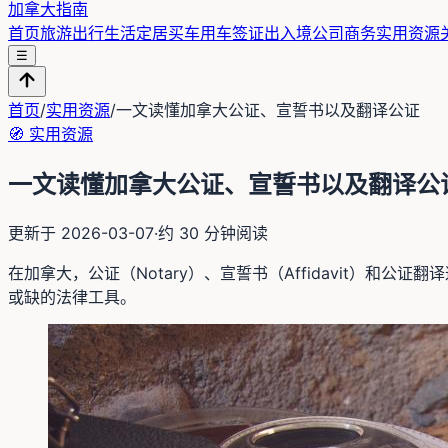
加拿大指南
首页
旅游出行
生活定居
买车用车
签证出入境
公司商务
实用资源
☰
首页
/
实用资源
/
一文读懂加拿大公证、宣誓书以及翻译公证
🧭
实用资源
一文读懂加拿大公证、宣誓书以及翻译公
更新于
2026-03-07
·
约
30
分钟阅读
在加拿大，公证（Notary）、宣誓书（Affidavit）
或缺的法律工具。