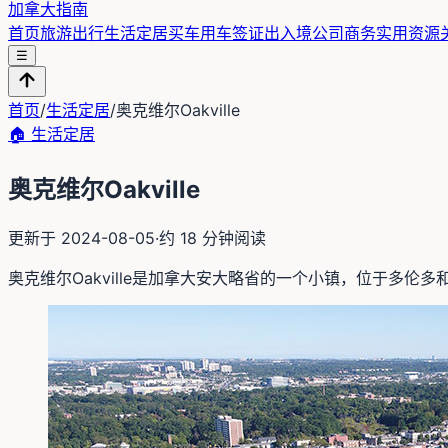
加拿大指南
首页
旅游出行
生活定居
买车用车
签证出入境
公司商务
实用资源
☰
首页
/
生活定居
/
奥克维尔Oakville
🏠
生活定居
奥克维尔Oakville
更新于
2024-08-05
·
约
18
分钟阅读
奥克维尔Oakville是加拿大安大略省的一个小镇，位于