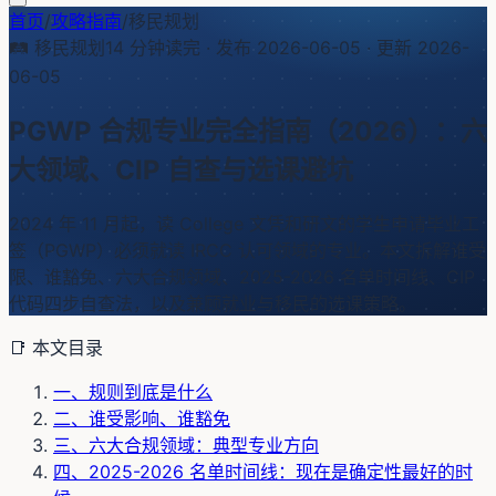
首页
/
攻略指南
/
移民规划
🛤️
移民规划
14
分钟读完 · 发布
2026-06-05
· 更新
2026-
06-05
PGWP 合规专业完全指南（2026）：六
大领域、CIP 自查与选课避坑
2024 年 11 月起，读 College 文凭和研文的学生申请毕业工
签（PGWP）必须就读 IRCC 认可领域的专业。本文拆解谁受
限、谁豁免、六大合规领域、2025-2026 名单时间线、CIP
代码四步自查法，以及兼顾就业与移民的选课策略。
📑 本文目录
一、规则到底是什么
二、谁受影响、谁豁免
三、六大合规领域：典型专业方向
四、2025-2026 名单时间线：现在是确定性最好的时