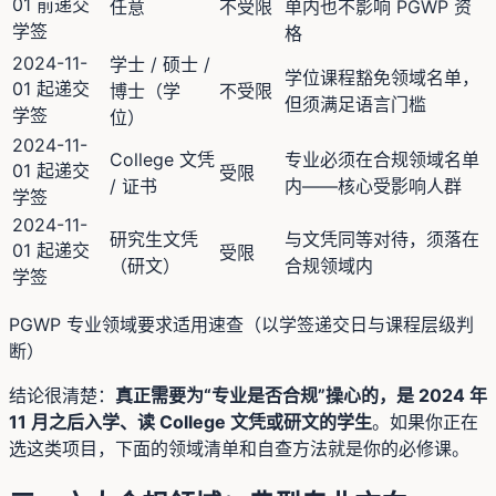
01 前递交
任意
不受限
单内也不影响 PGWP 资
学签
格
2024-11-
学士 / 硕士 /
学位课程豁免领域名单，
01 起递交
博士（学
不受限
但须满足语言门槛
学签
位）
2024-11-
College 文凭
专业必须在合规领域名单
01 起递交
受限
/ 证书
内——核心受影响人群
学签
2024-11-
研究生文凭
与文凭同等对待，须落在
01 起递交
受限
（研文）
合规领域内
学签
PGWP 专业领域要求适用速查（以学签递交日与课程层级判
断）
结论很清楚：
真正需要为“专业是否合规”操心的，是 2024 年
11 月之后入学、读 College 文凭或研文的学生
。如果你正在
选这类项目，下面的领域清单和自查方法就是你的必修课。