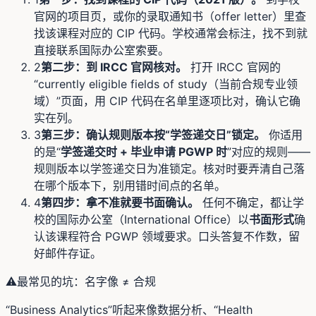
官网的项目页，或你的录取通知书（offer letter）里查
找该课程对应的 CIP 代码。学校通常会标注，找不到就
直接联系国际办公室索要。
2
第二步：到 IRCC 官网核对。
打开 IRCC 官网的
“currently eligible fields of study（当前合规专业领
域）”页面，用 CIP 代码在名单里逐项比对，确认它确
实在列。
3
第三步：确认规则版本按“学签递交日”锁定。
你适用
的是“
学签递交时 + 毕业申请 PGWP 时
”对应的规则——
规则版本以学签递交日为准锁定。核对时要弄清自己落
在哪个版本下，别用错时间点的名单。
4
第四步：拿不准就要书面确认。
任何不确定，都让学
校的国际办公室（International Office）以
书面形式
确
认该课程符合 PGWP 领域要求。口头答复不作数，留
好邮件存证。
⚠️
最常见的坑：名字像 ≠ 合规
“Business Analytics”听起来像数据分析、“Health