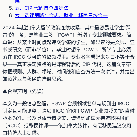
候
五、CIP 代码自查四步法
六、选课策略：合规、就业、移民三线合一
2024 年起加拿大留学政策连续收紧，其中最容易让学生“踩
雷”的一条，是毕业工签（PGWP）新增了
专业领域要求
。简
单说：从某个时间点起递交学签的学生，如果读的是文凭、证
书或研文（而非学位），毕业时想拿 PGWP，所学专业必须
落在 IRCC 认可的紧缺领域里。专业名字看起来对口
不等于
合
规——真正决定资格的是课程背后的 CIP 代码。这篇文章带
你把规则、人群、领域、时间线和自查方法一次讲清，并给出
兼顾就业与移民的选课思路。
⚠️
合规声明（先读）
本文为一般信息整理，PGWP 合规领域名单与规则由 IRCC
制定且可能调整，请以 IRCC 官网“PGWP 专业领域页”的当时
版本为准。涉及具体申请决策，请咨询加拿大持牌移民顾问
（RCIC）或移民律师——依加拿大法律，有偿移民建议仅可
由持牌人士提供。