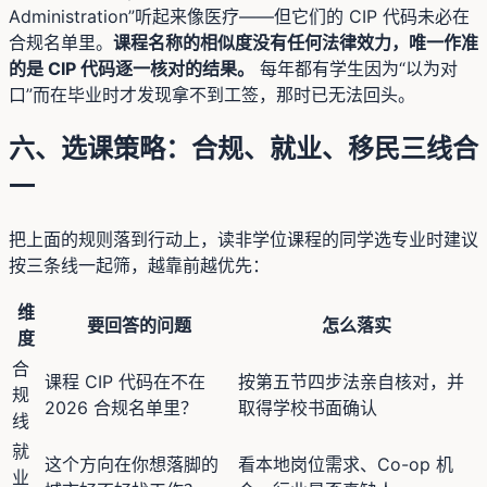
Administration”听起来像医疗——但它们的 CIP 代码未必在
合规名单里。
课程名称的相似度没有任何法律效力，唯一作准
的是 CIP 代码逐一核对的结果。
每年都有学生因为“以为对
口”而在毕业时才发现拿不到工签，那时已无法回头。
六、选课策略：合规、就业、移民三线合
一
把上面的规则落到行动上，读非学位课程的同学选专业时建议
按三条线一起筛，越靠前越优先：
维
要回答的问题
怎么落实
度
合
课程 CIP 代码在不在
按第五节四步法亲自核对，并
规
2026 合规名单里？
取得学校书面确认
线
就
这个方向在你想落脚的
看本地岗位需求、Co-op 机
业