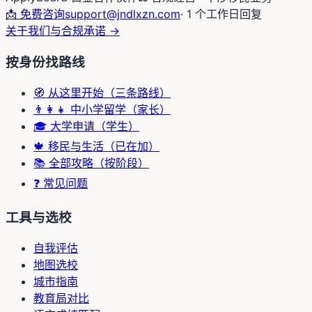
📩 免费咨询
support@jndlxzn.com
· 1 个工作日回复
关于我们与合规承诺 →
按身份找路线
🧭 从这里开始（三条路线）
👨‍👩‍👧 中小学留学（家长）
🎓 大学申请（学生）
🍁 移民与生活（已在加）
📚 全部攻略（按阶段）
❓ 常见问题
工具与选校
自我评估
地图选校
城市指南
教育局对比