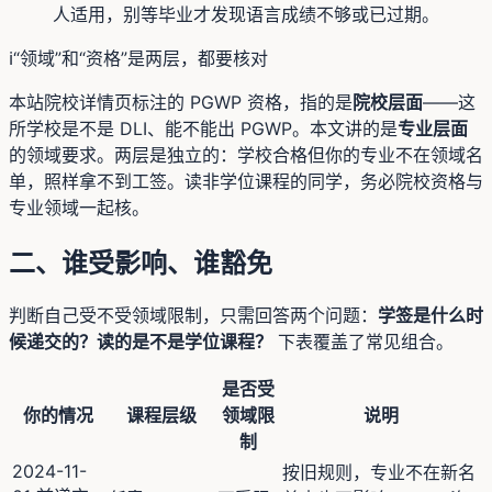
人适用，别等毕业才发现语言成绩不够或已过期。
ℹ️
“领域”和“资格”是两层，都要核对
本站院校详情页标注的 PGWP 资格，指的是
院校层面
——这
所学校是不是 DLI、能不能出 PGWP。本文讲的是
专业层面
的领域要求。两层是独立的：学校合格但你的专业不在领域名
单，照样拿不到工签。读非学位课程的同学，务必院校资格与
专业领域一起核。
二、谁受影响、谁豁免
判断自己受不受领域限制，只需回答两个问题：
学签是什么时
候递交的？读的是不是学位课程？
下表覆盖了常见组合。
是否受
你的情况
课程层级
领域限
说明
制
2024-11-
按旧规则，专业不在新名