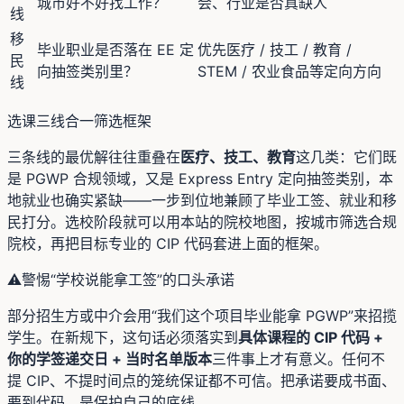
城市好不好找工作？
会、行业是否真缺人
线
移
毕业职业是否落在 EE 定
优先医疗 / 技工 / 教育 /
民
向抽签类别里？
STEM / 农业食品等定向方向
线
选课三线合一筛选框架
三条线的最优解往往重叠在
医疗、技工、教育
这几类：它们既
是 PGWP 合规领域，又是 Express Entry 定向抽签类别，本
地就业也确实紧缺——一步到位地兼顾了毕业工签、就业和移
民打分。选校阶段就可以用本站的院校地图，按城市筛选合规
院校，再把目标专业的 CIP 代码套进上面的框架。
⚠️
警惕“学校说能拿工签”的口头承诺
部分招生方或中介会用“我们这个项目毕业能拿 PGWP”来招揽
学生。在新规下，这句话必须落实到
具体课程的 CIP 代码 +
你的学签递交日 + 当时名单版本
三件事上才有意义。任何不
提 CIP、不提时间点的笼统保证都不可信。把承诺要成书面、
要到代码，是保护自己的底线。