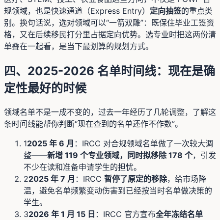
规领域，也是快速通道（Express Entry）
定向抽签
的重点类
别。换句话说，选对领域可以“一箭双雕”：既保住毕业工签资
格，又在后续移民打分里占据定向优势。选专业时把这两份清
单叠在一起看，是当下最划算的规划方式。
四、2025-2026 名单时间线：现在是确
定性最好的时候
领域名单不是一成不变的，过去一年经历了几轮调整，了解这
条时间线能帮你判断“现在查到的名单还作不作数”。
1
2025 年 6 月
：IRCC 对合规领域名单做了一次较大调
整——
新增 119 个专业领域，同时拟移除 178 个
，引发
不少在读和准备申请学生的担忧。
2
2025 年 7 月
：IRCC
暂停了原定的移除
，给市场降
温，避免名单频繁变动伤害到已经按当时名单做决策的
学生。
3
2026 年 1 月 15 日
：IRCC 官方宣布
全年冻结名单